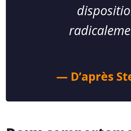
dispositi
radicalemen
— D’après St