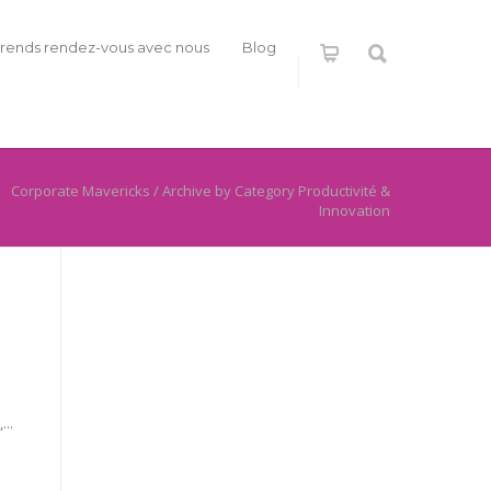
rends rendez-vous avec nous
Blog
Corporate Mavericks
/
Archive by Category Productivité &
Innovation
...